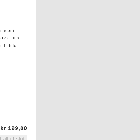
lnader i
012). Tina
ll ett för
kr 199,00