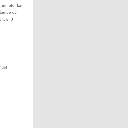
farenheter kan
stående och
son, BTJ
l
html