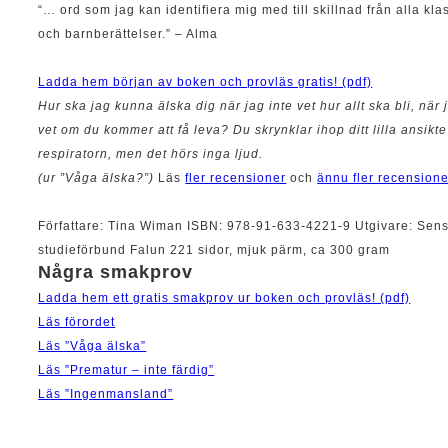
“… ord som jag kan identifiera mig med till skillnad från alla kl
och barnberättelser.” – Alma
Ladda hem början av boken och provläs gratis! (pdf)
Hur ska jag kunna älska dig när jag inte vet hur allt ska bli, när 
vet om du kommer att få leva? Du skrynklar ihop ditt lilla ansikte
respiratorn, men det hörs inga ljud.
(ur ”Våga älska?”)
Läs
fler recensioner
och
ännu fler recensione
Författare: Tina Wiman ISBN: 978-91-633-4221-9 Utgivare: Sen
studieförbund Falun 221 sidor, mjuk pärm, ca 300 gram
Några smakprov
Ladda hem ett gratis smakprov ur boken och provläs! (pdf)
Läs förordet
Läs ”Våga älska”
Läs ”Prematur – inte färdig”
Läs ”Ingenmansland”