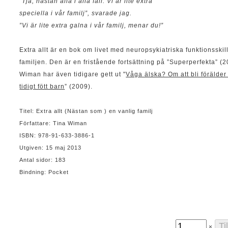
”Tja, nästan alla i alla fall. Vi är lite extra
speciella i vår familj”, svarade jag.
”Vi är lite extra galna i vår familj, menar du!”
Extra allt är en bok om livet med neuropsykiatriska funktionsskil
familjen. Den är en fristående fortsättning på ”Superperfekta” (2
Wiman har även tidigare gett ut "
Våga älska? Om att bli förälder ti
tidigt fött barn
” (2009).
Titel: Extra allt (Nästan som ) en vanlig familj
Författare: Tina Wiman
ISBN: 978-91-633-3886-1
Utgiven: 15 maj 2013
Antal sidor: 183
Bindning: Pocket
×