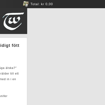
Total: kr 0,00
idigt fött
Våga älska?”
älder till ett
 med in i en
nnifer