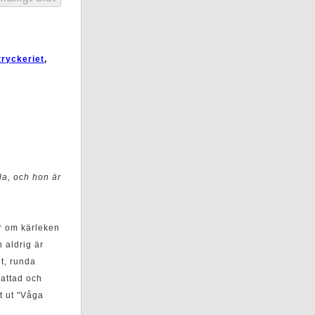
tryckeriet
,
da, och hon är
ar om kärleken
 aldrig är
t, runda
mattad och
t ut "Våga