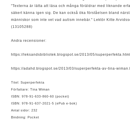
"Texterna är lätta att läsa och många föräldrar med liknande er
säkert känna igen sig. De kan också öka förståelsen bland när
människor som inte vet vad autism innebär." Lektör Kitte Arvids
(13105288)
Andra recensioner:
https://leksandsbibliotek.blogspot.se/2013/05/superperfekta.htm
https://adahd.blogspot.se/2013/03/superperfekta-av-tina-wiman.
Titel: Superperfekta
Författare: Tina Wiman
ISBN: 978-91-633-860-60 (pocket)
ISBN: 978-91-637-2021-5 (ePub e-bok)
Antal sidor: 232
Bindning: Pocket