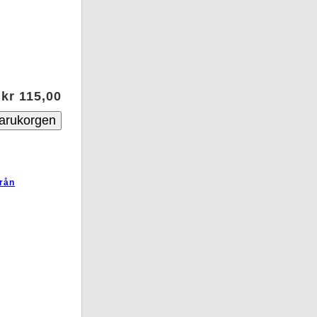
kr 115,00
från