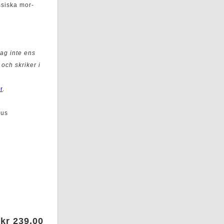
assiska mor-
jag inte ens
 och skriker i
r
.
sus
kr 239,00