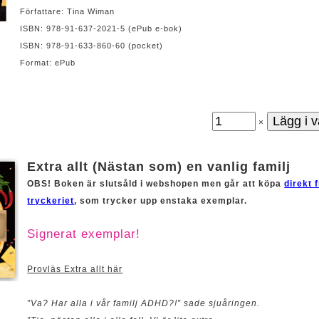
Författare: Tina Wiman
ISBN: 978-91-637-2021-5 (ePub e-bok)
ISBN: 978-91-633-860-60 (pocket)
Format: ePub
×
Extra allt (Nästan som) en vanlig familj
OBS! Boken är slutsåld i webshopen men går att köpa
direkt 
tryckeriet
, som trycker upp enstaka exemplar.
Signerat exemplar!
Provläs Extra allt här
”Va? Har alla i vår familj ADHD?!” sade sjuåringen.