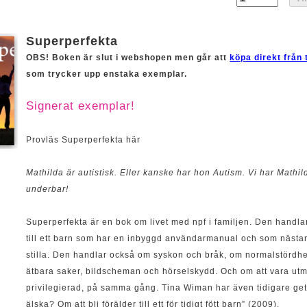
Superperfekta
OBS! Boken är slut i webshopen men går att
köpa direkt från 
som trycker upp enstaka exemplar.
Signerat exemplar!
Provläs Superperfekta här
Mathilda är autistisk. Eller kanske har hon Autism. Vi har Mathil
underbar!
Superperfekta är en bok om livet med npf i familjen. Den handl
till ett barn som har en inbyggd användarmanual och som nästan
stilla. Den handlar också om syskon och bråk, om normalstördhe
ätbara saker, bildscheman och hörselskydd. Och om att vara ut
privilegierad, på samma gång. Tina Wiman har även tidigare get
älska? Om att bli förälder till ett för tidigt fött barn” (2009).