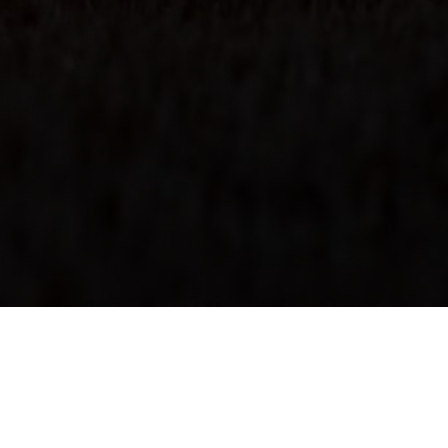
Fyll i fälten för att skicka ett meddelande till mig. Det
går också bra att skicka e-post, du hittar
kontaktuppgifter längst ner på sidan.