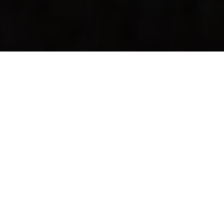
Det var en gång...
... en datorgalen
åttaåring
Året var 1984. Han hade 16
kB internminne, grön text