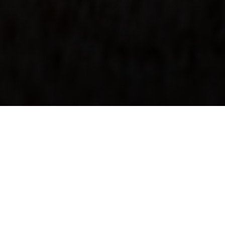
Det är du som avgör: Läsvärt eller
bortkastat, krångligt eller begripligt. Min
bästa text är den som når fram till dig.